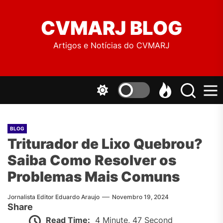
to
the
CVMARJ BLOG
content
Artigos e Notícias do CVMARJ
BLOG
Triturador de Lixo Quebrou?
Saiba Como Resolver os
Problemas Mais Comuns
Jornalista Editor Eduardo Araujo
Novembro 19, 2024
Share
Read Time:
4 Minute, 47 Second