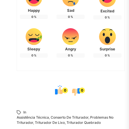
Happy
Sad
Excited
0
%
0
%
0
%
Sleepy
Angry
Surprise
0
%
0
%
0
%
0
0
In
Assistência Técnica
,
Conserto De Triturador
,
Problemas No
Triturador
,
Triturador De Lixo
,
Triturador Quebrado