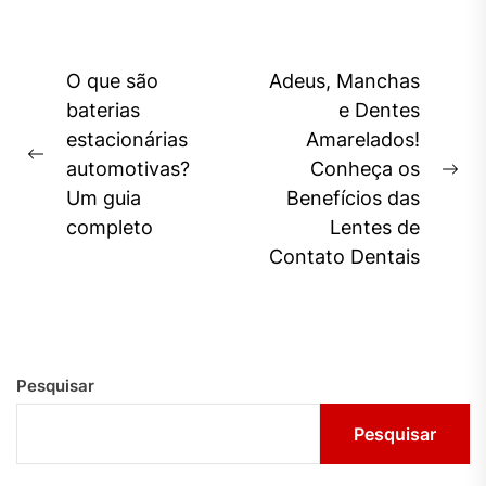
Navegação
O que são
Adeus, Manchas
de
baterias
e Dentes
estacionárias
Amarelados!
Post
Previous
automotivas?
Conheça os
Ne
post:
Um guia
Benefícios das
pos
completo
Lentes de
Contato Dentais
Pesquisar
Pesquisar