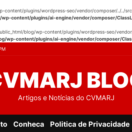
p-content/plugins/wordpress-seo/vendor/composer/../../src
g/wp-content/plugins/ai-engine/vendor/composer/Class
public_html/blog/wp-content/plugins/wordpress-seo/vendor/c
log/wp-content/plugins/ai-engine/vendor/composer/Cla
PM
CVMARJ BLO
Artigos e Notícias do CVMARJ
to
Conheca
Politica de Privacidade