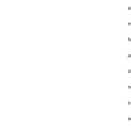
a
m
f
j
d
n
o
s