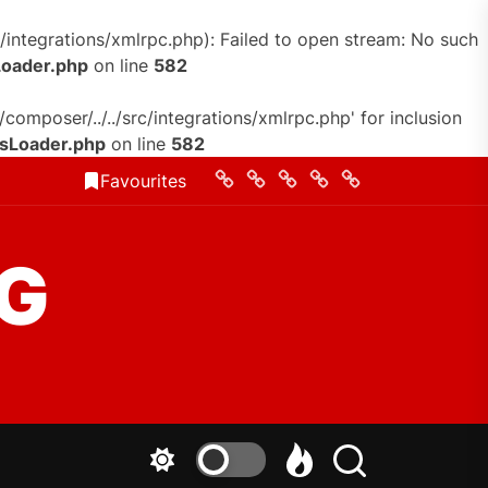
/integrations/xmlrpc.php): Failed to open stream: No such
Loader.php
on line
582
omposer/../../src/integrations/xmlrpc.php' for inclusion
ssLoader.php
on line
582
Home
Quem
Contato
Conheca
Politica
Favourites
Somos
de
Privacidade
G