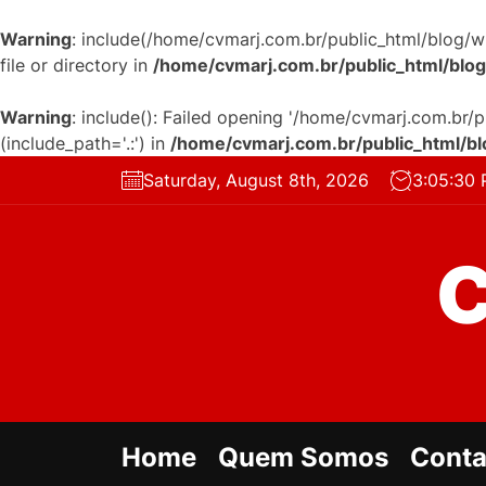
Warning
: include(/home/cvmarj.com.br/public_html/blog/w
file or directory in
/home/cvmarj.com.br/public_html/blo
Warning
: include(): Failed opening '/home/cvmarj.com.br/
(include_path='.:') in
/home/cvmarj.com.br/public_html/b
Skip
Saturday, August 8th, 2026
3:05:31 
to
the
content
Home
Quem Somos
Conta