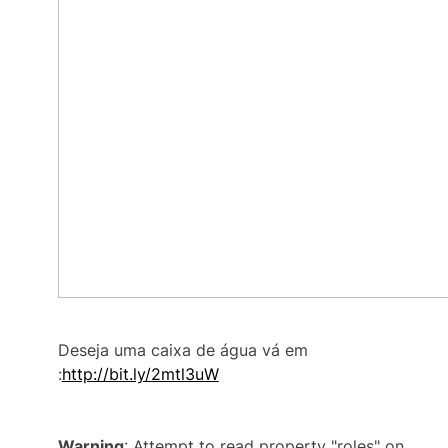
Deseja uma caixa de água vá em
:
http://bit.ly/2mtl3uW
Warning
: Attempt to read property "roles" on