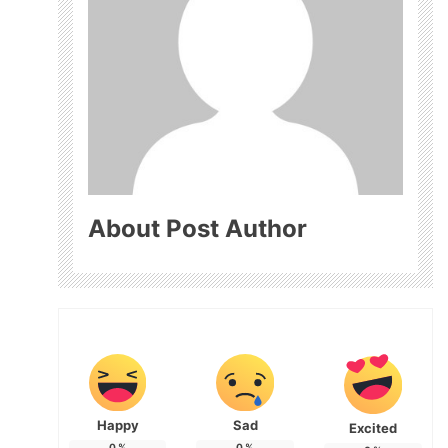
About Post Author
Happy
Sad
Excited
0
%
0
%