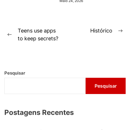
Maio 24, 2026
Navegação
Teens use apps
Histórico
Ne
Previous
de
to keep secrets?
pos
post:
Post
Pesquisar
Pesquisar
Postagens Recentes