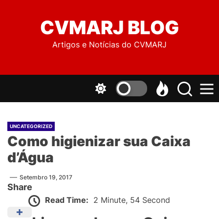
to
the
CVMARJ BLOG
content
Artigos e Notícias do CVMARJ
UNCATEGORIZED
Como higienizar sua Caixa
d’Água
Setembro 19, 2017
Share
Read Time:
2 Minute, 54 Second