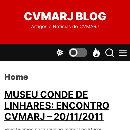
to
the
CVMARJ BLOG
content
Artigos e Notícias do CVMARJ
Home
MUSEU CONDE DE
LINHARES: ENCONTRO
CVMARJ – 20/11/2011
Hoje tivemos nosa reunião mensal no Museu