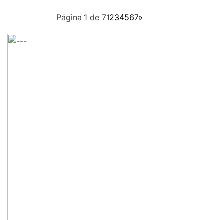
Página 1 de 7
1
2
3
4
5
6
7
»