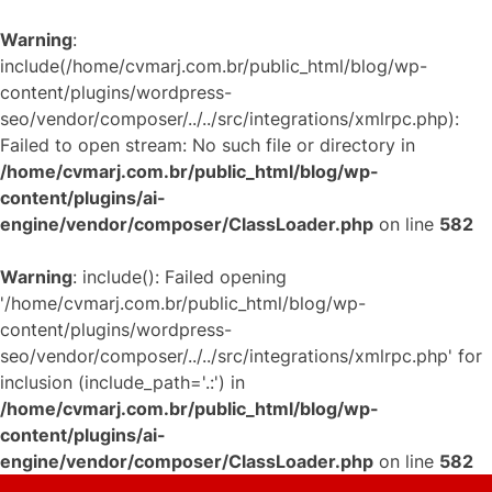
Warning
:
include(/home/cvmarj.com.br/public_html/blog/wp-
content/plugins/wordpress-
seo/vendor/composer/../../src/integrations/xmlrpc.php):
Failed to open stream: No such file or directory in
/home/cvmarj.com.br/public_html/blog/wp-
content/plugins/ai-
engine/vendor/composer/ClassLoader.php
on line
582
Warning
: include(): Failed opening
'/home/cvmarj.com.br/public_html/blog/wp-
content/plugins/wordpress-
seo/vendor/composer/../../src/integrations/xmlrpc.php' for
inclusion (include_path='.:') in
/home/cvmarj.com.br/public_html/blog/wp-
content/plugins/ai-
engine/vendor/composer/ClassLoader.php
on line
582
Skip