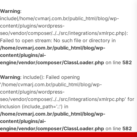
Warning
:
include(/home/cvmarj.com.br/public_html/blog/wp-
content/plugins/wordpress-
seo/vendor/composer/../../src/integrations/xmlrpc.php):
Failed to open stream: No such file or directory in
/home/cvmarj.com.br/public_html/blog/wp-
content/plugins/ai-
engine/vendor/composer/ClassLoader.php
on line
582
Warning
: include(): Failed opening
'/home/cvmarj.com.br/public_html/blog/wp-
content/plugins/wordpress-
seo/vendor/composer/../../src/integrations/xmlrpc.php' for
inclusion (include_path='.:') in
/home/cvmarj.com.br/public_html/blog/wp-
content/plugins/ai-
engine/vendor/composer/ClassLoader.php
on line
582
Skip