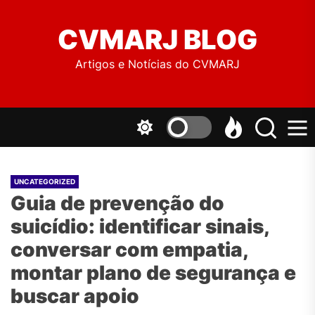
to
the
CVMARJ BLOG
content
Artigos e Notícias do CVMARJ
UNCATEGORIZED
Guia de prevenção do
suicídio: identificar sinais,
conversar com empatia,
montar plano de segurança e
buscar apoio