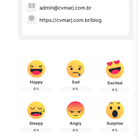
admin@cvmarj.com.br
https://cvmarj.com.br/blog
Happy
Sad
Excited
0
%
0
%
0
%
Sleepy
Angry
Surprise
0
%
0
%
0
%