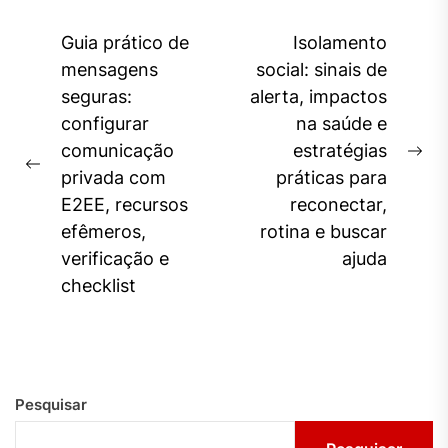
Navegação
Guia prático de
Isolamento
de
mensagens
social: sinais de
seguras:
alerta, impactos
Post
configurar
na saúde e
comunicação
estratégias
Ne
Previous
privada com
práticas para
pos
post:
E2EE, recursos
reconectar,
efêmeros,
rotina e buscar
verificação e
ajuda
checklist
Pesquisar