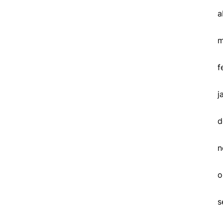
a
m
f
j
d
n
o
s