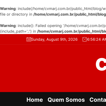
Warning
: include(/home/cvmarj.com.br/public_html/blog/w
file or directory in
/home/cvmarj.com.br/public_html/blo
Warning
: include(): Failed opening '/home/cvmarj.com.br/
(include_path='.:') in
/home/cvmarj.com.br/public_html/b
Skip
Sunday, August 9th, 2026
6:56:25 A
to
the
content
Home
Quem Somos
Conta