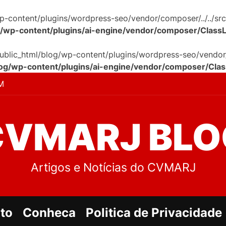
p-content/plugins/wordpress-seo/vendor/composer/../../src
g/wp-content/plugins/ai-engine/vendor/composer/Class
public_html/blog/wp-content/plugins/wordpress-seo/vendor/c
log/wp-content/plugins/ai-engine/vendor/composer/Cla
M
CVMARJ BLO
Artigos e Notícias do CVMARJ
to
Conheca
Politica de Privacidade