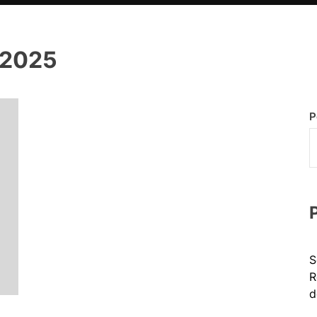
e 2025
P
S
R
d