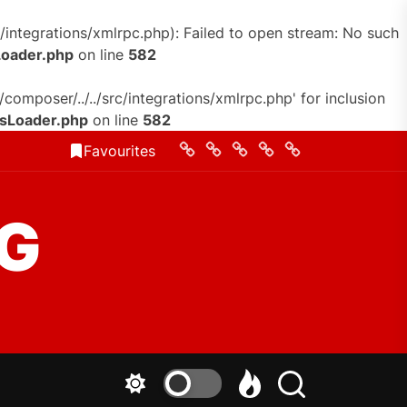
/integrations/xmlrpc.php): Failed to open stream: No such
Loader.php
on line
582
omposer/../../src/integrations/xmlrpc.php' for inclusion
ssLoader.php
on line
582
Home
Quem
Contato
Conheca
Politica
Favourites
Somos
de
Privacidade
G