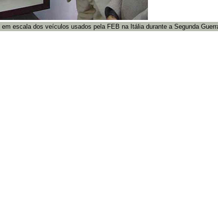
as em escala dos veículos usados pela FEB na Itália durante a Segunda Guerra